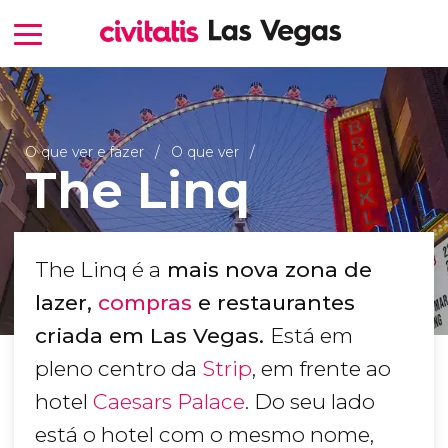
O que ver e fazer
O que ver
The Linq
The Linq é a
mais nova zona de
lazer,
compras
e restaurantes
criada em Las Vegas.
Está em
pleno centro da
Strip
, em frente ao
hotel
Caesars Palace
. Do seu lado
está o hotel com o mesmo nome,