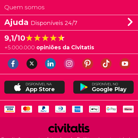
Quem somos
Ajuda
Disponíveis 24/7
★★★★★
★★★★★
9,1/10
+
5.000.000
opiniões da Civitatis
DISPONÍVEL NA
DISPONÍVEL NO
App Store
Google Play