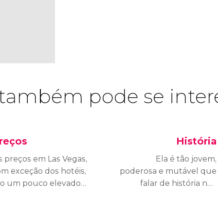
também pode se inter
reços
História
s preços em Las Vegas,
Ela é tão jovem,
m exceção dos hotéis,
poderosa e mutável que
ão um pouco elevados
falar de história não
m geral. Poucos
parece o mais
spetáculos custam
apropriado. Vamos