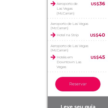
36
Aeroporto de
US$
Las Vegas
(McCarran)
Aeroporto de Las Vegas
(McCarran)
40
Hotel na Strip
US$
Aeroporto de Las Vegas
(McCarran)
45
Hotéis em
US$
Downtown Las
Vegas
Reservar
Leve seu guia