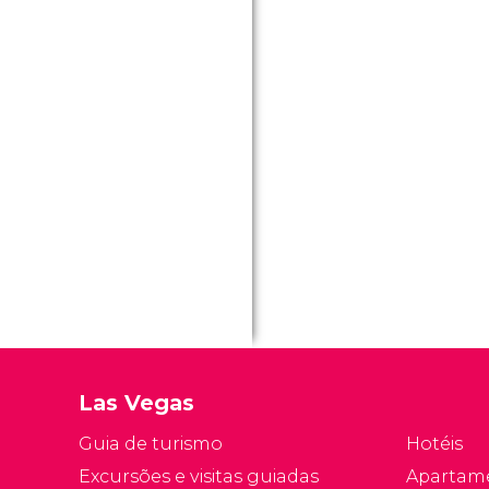
m
so
Po
p
es
re
f
ba
Las Vegas
Guia de turismo
Hotéis
Excursões e visitas guiadas
Apartam