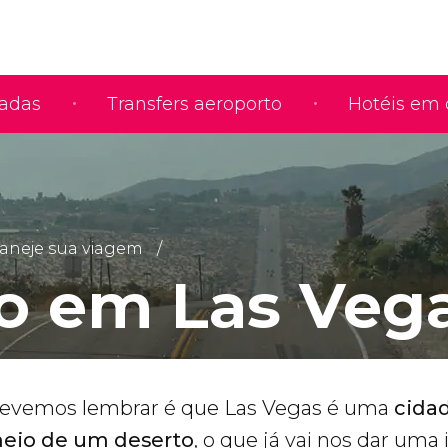
iadas
Transfers aeroporto
Hotéis em 
aneje sua viagem
 em Las Veg
devemos lembrar é que Las Vegas é uma
cida
meio de um deserto
, o que já vai nos dar uma 