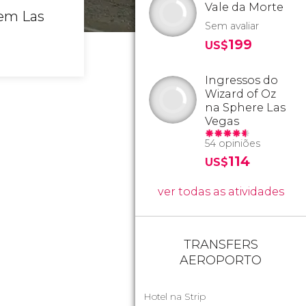
Vale da Morte
 em Las
Sem avaliar
199
US$
Ingressos do
Wizard of Oz
na Sphere Las
Vegas
54 opiniões
114
US$
ver todas as atividades
TRANSFERS
AEROPORTO
Hotel na Strip