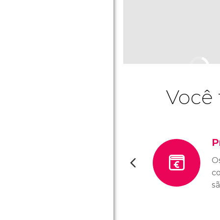
Você 
P
O
co
s
e
e