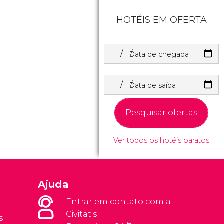
HOTÉIS EM OFERTA
Data de chegada
Data de saída
Pesquisar ofertas
Ver todos os hotéis baratos
Ajuda
Entrar em contato com a
Civitatis
s