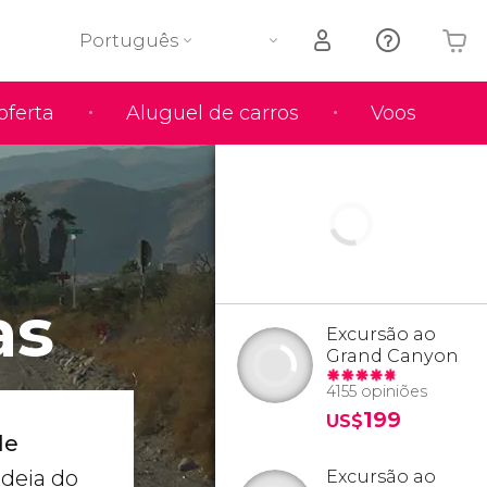
Português
oferta
Aluguel de carros
Voos
O seu carrinho está vazio
as
Excursão ao
Grand Canyon
4155 opiniões
199
US$
de
ideia do
Excursão ao