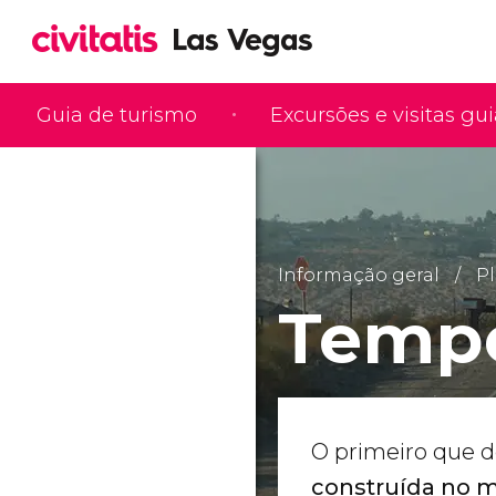
Guia de turismo
Excursões e visitas gu
Informação geral
Pl
Tempo
O primeiro que 
construída no 