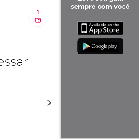
sempre com você
1
essar