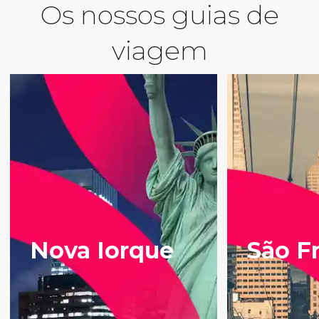
Os nossos guias de
viagem
Nova Iorque
São F