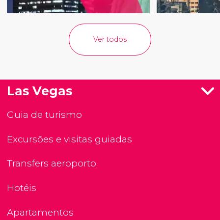
Ver todos
Las Vegas
Guia de turismo
Excursões e visitas guiadas
Transfers aeroporto
Hotéis
Apartamentos