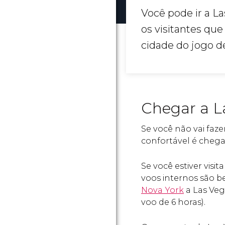
Você pode ir a L
os visitantes qu
cidade do jogo d
Chegar a L
Se você não vai faze
confortável é chegar
Se você estiver visi
voos internos são b
Nova York
a Las Veg
voo de 6 horas).