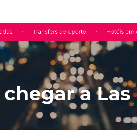
iadas
Transfers aeroporto
Hotéis em 
chegar a Las
s