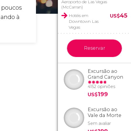
Aeroporto de Las Vegas
 poucos
(McCarran)
45
Hotéis em
US$
gando à
Downtown Las
Vegas
Reservar
Excursão ao
Grand Canyon
4152 opiniões
199
US$
Excursão ao
Vale da Morte
Sem avaliar