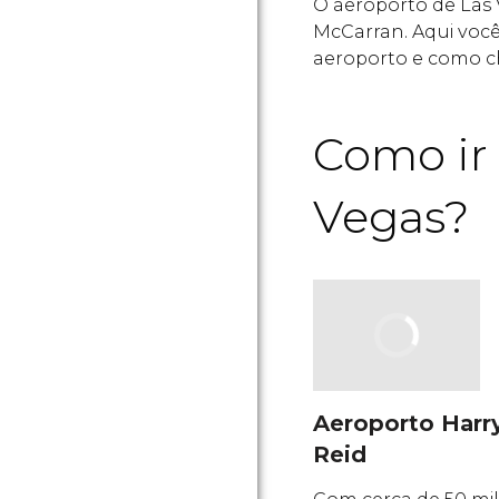
O aeroporto de Las 
McCarran. Aqui voc
aeroporto e como c
Como ir 
Vegas?
Aeroporto Harr
Reid