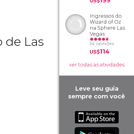
199
US$
Ingressos do
Wizard of Oz
na Sphere Las
Vegas
o de Las
54 opiniões
114
US$
ver todas as atividades
Leve seu guia
sempre com você