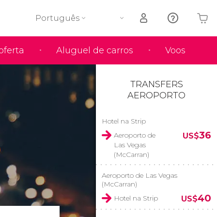
Português
oferta
Aluguel de carros
Voos
O seu carrinho está vazio
TRANSFERS
AEROPORTO
Hotel na Strip
36
Aeroporto de
US$
Las Vegas
(McCarran)
Aeroporto de Las Vegas
(McCarran)
40
Hotel na Strip
US$