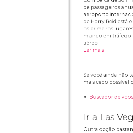
Com cerca de 50 mi
de passageiros anuai
aeroporto internaci
de Harry Reid está e
os primeiros lugare
mundo em tráfego
aéreo.
Ler mais
Se você ainda não 
mais cedo possível p
Buscador de voo
Ir a Las Ve
Outra opção bastant