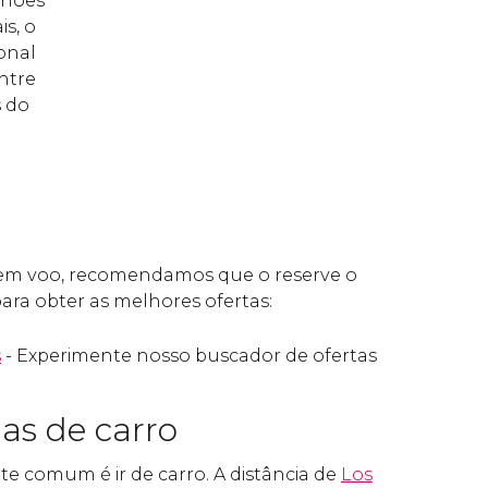
lhões
s, o
onal
ntre
s do
tem voo, recomendamos que o reserve o
ara obter as melhores ofertas:
s
- Experimente nosso buscador de ofertas
gas de carro
e comum é ir de carro. A distância de
Los