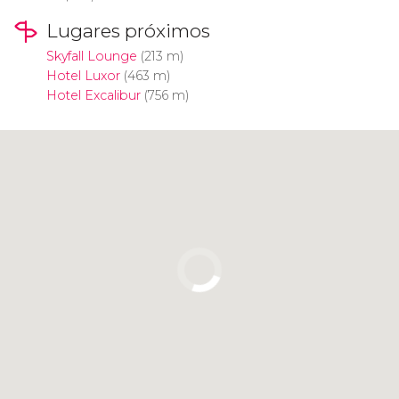
Lugares próximos
Skyfall Lounge
(213 m)
Hotel Luxor
(463 m)
Hotel Excalibur
(756 m)
Clique para usar o mapa