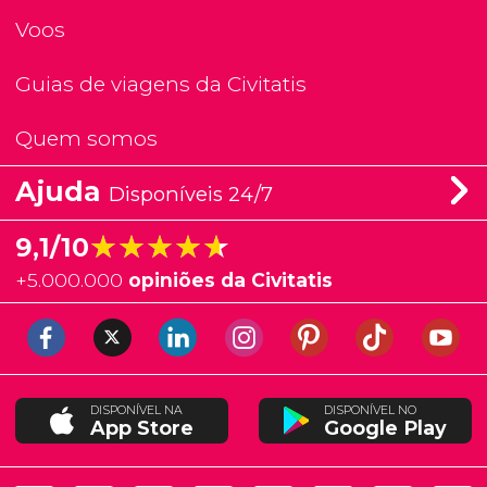
Voos
Guias de viagens da Civitatis
Quem somos
Ajuda
Disponíveis 24/7
★★★★★
★★★★★
9,1/10
+
5.000.000
opiniões da Civitatis
DISPONÍVEL NA
DISPONÍVEL NO
App Store
Google Play