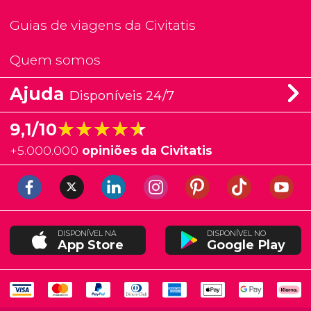
Guias de viagens da Civitatis
Quem somos
Ajuda
Disponíveis 24/7
★★★★★
★★★★★
9,1/10
+
5.000.000
opiniões da Civitatis
DISPONÍVEL NA
DISPONÍVEL NO
App Store
Google Play