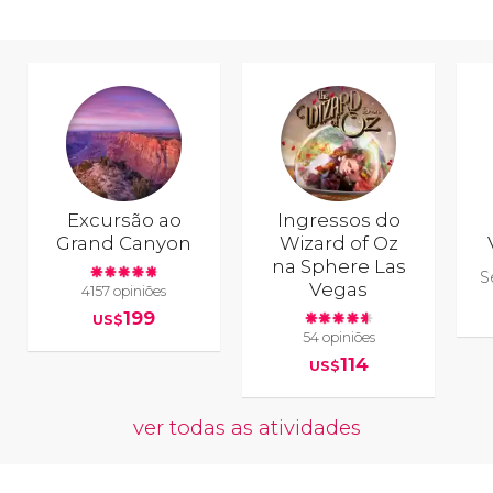
Excursão ao
Ingressos do
Grand Canyon
Wizard of Oz
na Sphere Las
S
Vegas
4157 opiniões
199
US$
54 opiniões
114
US$
ver todas as atividades